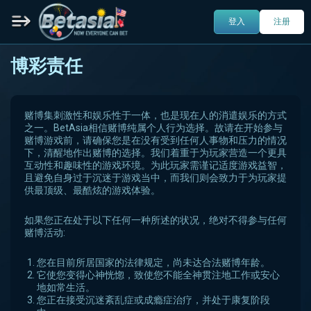
登入
注册
博彩责任
赌博集刺激性和娱乐性于一体，也是现在人的消遣娱乐的方式
之一。BetAsia相信赌博纯属个人行为选择。故请在开始参与
赌博游戏前，请确保您是在没有受到任何人事物和压力的情况
下，清醒地作出赌博的选择。我们着重于为玩家营造一个更具
互动性和趣味性的游戏环境。为此玩家需谨记适度游戏益智，
且避免自身过于沉迷于游戏当中，而我们则会致力于为玩家提
供最顶级、最酷炫的游戏体验。
如果您正在处于以下任何一种所述的状况，绝对不得参与任何
赌博活动:
您在目前所居国家的法律规定，尚未达合法赌博年龄。
它使您变得心神恍惚，致使您不能全神贯注地工作或安心
地如常生活。
您正在接受沉迷紊乱症或成瘾症治疗，并处于康复阶段